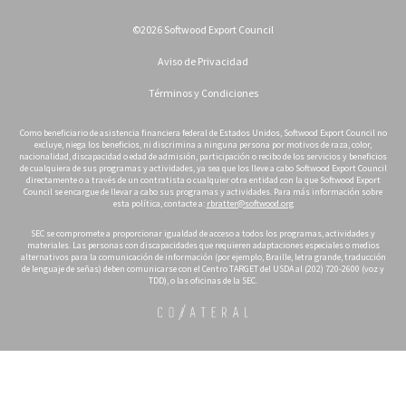
©2026 Softwood Export Council
Aviso de Privacidad
Términos y Condiciones
Como beneficiario de asistencia financiera federal de Estados Unidos, Softwood Export Council no
excluye, niega los beneficios, ni discrimina a ninguna persona por motivos de raza, color,
nacionalidad, discapacidad o edad de admisión, participación o recibo de los servicios y beneficios
de cualquiera de sus programas y actividades, ya sea que los lleve a cabo Softwood Export Council
directamente o a través de un contratista o cualquier otra entidad con la que Softwood Export
Council se encargue de llevar a cabo sus programas y actividades. Para más información sobre
esta política, contacte a:
rbratter@softwood.org
SEC se compromete a proporcionar igualdad de acceso a todos los programas, actividades y
materiales. Las personas con discapacidades que requieren adaptaciones especiales o medios
alternativos para la comunicación de información (por ejemplo, Braille, letra grande, traducción
de lenguaje de señas) deben comunicarse con el Centro TARGET del USDA al (202) 720-2600 (voz y
TDD), o las oficinas de la SEC.