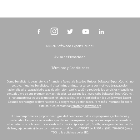
©2026 Softwood Export Council
Aviso de Privacidad
Términos y Condiciones
Como beneficiario de asistencia financiera federal de Estados Unidos, Softwood Export Council no
excluye, niega los beneficios, ni discrimina a ninguna persona por motivos de raza, color,
nacionalidad, discapacidad o edad de admisión, participación o recibo de los servicios y beneficios
de cualquiera de sus programas y actividades, ya sea que los lleve a cabo Softwood Export Council
directamente o a través de un contratista o cualquier otra entidad con la que Softwood Export
Council se encargue de llevar a cabo sus programas y actividades. Para más información sobre
esta política, contacte a:
rbratter@softwood.org
SEC se compromete a proporcionar igualdad de acceso a todos los programas, actividades y
materiales. Las personas con discapacidades que requieren adaptaciones especiales o medios
alternativos para la comunicación de información (por ejemplo, Braille, letra grande, traducción
de lenguaje de señas) deben comunicarse con el Centro TARGET del USDA al (202) 720-2600 (voz y
TDD), o las oficinas de la SEC.