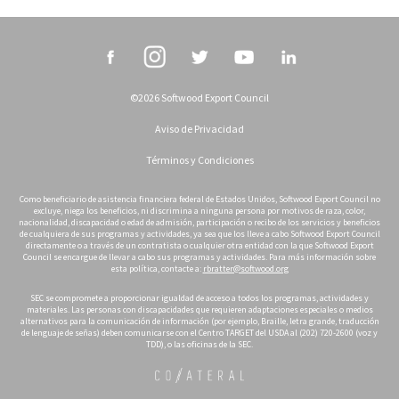
©2026 Softwood Export Council
Aviso de Privacidad
Términos y Condiciones
Como beneficiario de asistencia financiera federal de Estados Unidos, Softwood Export Council no
excluye, niega los beneficios, ni discrimina a ninguna persona por motivos de raza, color,
nacionalidad, discapacidad o edad de admisión, participación o recibo de los servicios y beneficios
de cualquiera de sus programas y actividades, ya sea que los lleve a cabo Softwood Export Council
directamente o a través de un contratista o cualquier otra entidad con la que Softwood Export
Council se encargue de llevar a cabo sus programas y actividades. Para más información sobre
esta política, contacte a:
rbratter@softwood.org
SEC se compromete a proporcionar igualdad de acceso a todos los programas, actividades y
materiales. Las personas con discapacidades que requieren adaptaciones especiales o medios
alternativos para la comunicación de información (por ejemplo, Braille, letra grande, traducción
de lenguaje de señas) deben comunicarse con el Centro TARGET del USDA al (202) 720-2600 (voz y
TDD), o las oficinas de la SEC.