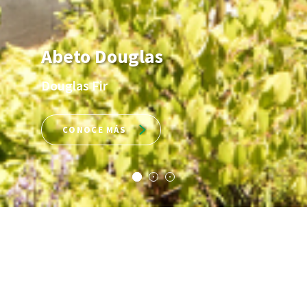
Pino Blanco del Este
Eastern White Pine
CONOCE MÁS
Softwood Export
Council