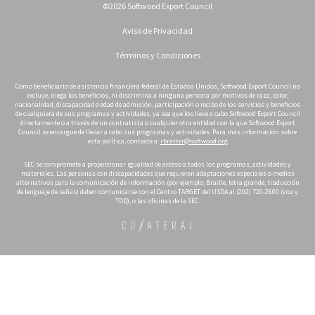
©2026 Softwood Export Council
Aviso de Privacidad
Términos y Condiciones
Como beneficiario de asistencia financiera federal de Estados Unidos, Softwood Export Council no
excluye, niega los beneficios, ni discrimina a ninguna persona por motivos de raza, color,
nacionalidad, discapacidad o edad de admisión, participación o recibo de los servicios y beneficios
de cualquiera de sus programas y actividades, ya sea que los lleve a cabo Softwood Export Council
directamente o a través de un contratista o cualquier otra entidad con la que Softwood Export
Council se encargue de llevar a cabo sus programas y actividades. Para más información sobre
esta política, contacte a:
rbratter@softwood.org
SEC se compromete a proporcionar igualdad de acceso a todos los programas, actividades y
materiales. Las personas con discapacidades que requieren adaptaciones especiales o medios
alternativos para la comunicación de información (por ejemplo, Braille, letra grande, traducción
de lenguaje de señas) deben comunicarse con el Centro TARGET del USDA al (202) 720-2600 (voz y
TDD), o las oficinas de la SEC.